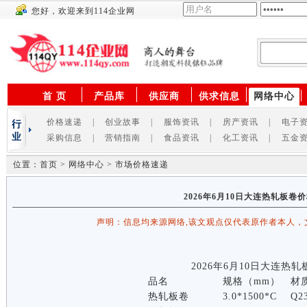
您好，欢迎来到114企业网
供应商
首 页
产品库
供应商
供求信息
网络中心
价格速递
|
创业故事
|
服饰资讯
|
房产资讯
|
电子
采购信息
|
营销指南
|
食品资讯
|
化工资讯
|
五金
位置：首页 > 网络中心 > 市场价格速递
2026年6月10日大连热轧板卷
声明：信息均来源网络,该文观点仅代表原作者本人，
2026年6月10日大连热
品名
规格（mm）
材
热轧板卷
3.0*1500*C
Q2