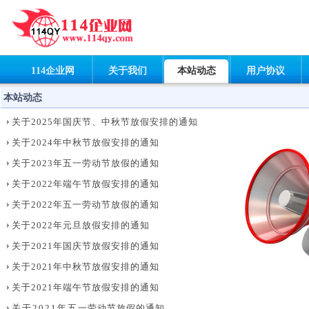
114企业网
关于我们
本站动态
用户协议
本站动态
关于2025年国庆节、中秋节放假安排的通知
关于2024年中秋节放假安排的通知
关于2023年五一劳动节放假的通知
关于2022年端午节放假安排的通知
关于2022年五一劳动节放假的通知
关于2022年元旦放假安排的通知
关于2021年国庆节放假安排的通知
关于2021年中秋节放假安排的通知
关于2021年端午节放假安排的通知
关于2021年五一劳动节放假的通知