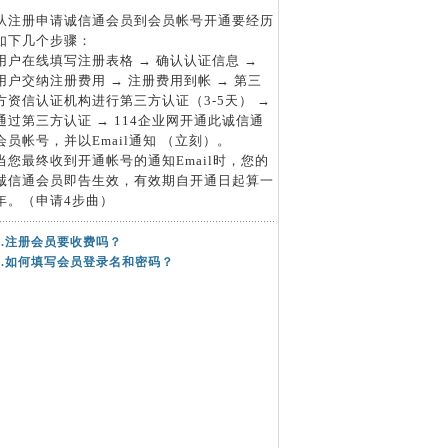
从注册申请诚信通会员到会员帐号开通要经历
如下几个步骤：
用户在线填写注册表格 → 确认认证信息 →
用户交纳注册费用 → 注册费用到帐 → 第三
方资信认证机构进行第三方认证（3-5天） →
通过第三方认证 → 114企业网开通此诚信通
会员帐号，并以Email通知 （立刻）。
当您最终收到开通帐号的通知Email时，您的
诚信通会员即告生效，有效期自开通日起算一
年。（申请4步曲）
4.注册会员要收费吗？
5.如何填写会员登录名和密码？