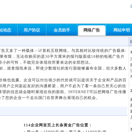
站动态
用户协议
会员助手
网络广告
网站申明
来，广告又多了一种载体－计算机互联网络。与其相对比较传统的广告载体-
果有限，无论你购买的是30平方厘米的报刊版面或10秒的电视广告片
容小的可怜，不能完全体现你所要表达的全部想法。
，就拿报纸来说，即使少数报社的发行面能够遍布全国，但大多数人
格也低廉。企业可以付出很少的代价就可以提供关于企业和产品的百
和用户之间架起友好的沟通桥梁，用户不必为了看一条自己所关心的信
望的信息就会随时展现在你的面前。INTERNET可以把网络广告传播
给了您的企业一个走出国门在世界舞台展现自己的机会。
114企业网首页上长条黄金广告位置：
a.第一条：15000元/年；第三条：11000元/年