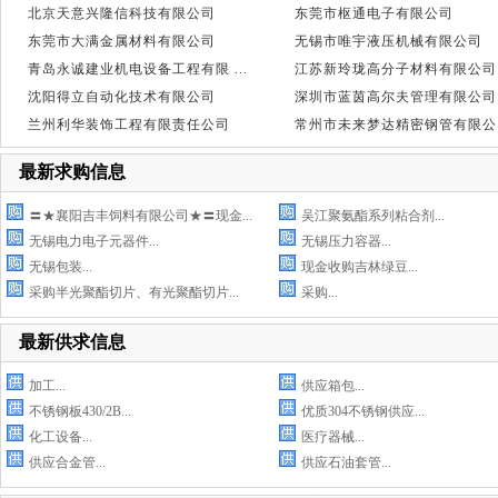
北京天意兴隆信科技有限公司
东莞市枢通电子有限公司
东莞市大满金属材料有限公司
无锡市唯宇液压机械有限公司
青岛永诚建业机电设备工程有限 ...
江苏新玲珑高分子材料有限公司
沈阳得立自动化技术有限公司
深圳市蓝茵高尔夫管理有限公司
兰州利华装饰工程有限责任公司
常州市未来梦达精密钢管有限公 .
最新求购信息
〓★襄阳吉丰饲料有限公司★〓现金...
吴江聚氨酯系列粘合剂...
无锡电力电子元器件...
无锡压力容器...
无锡包装...
现金收购吉林绿豆...
采购半光聚酯切片、有光聚酯切片...
采购...
最新供求信息
加工...
供应箱包...
不锈钢板430/2B...
优质304不锈钢供应...
化工设备...
医疗器械...
供应合金管...
供应石油套管...