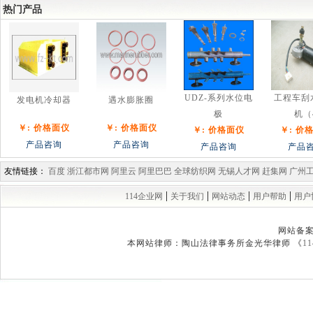
热门产品
UDZ-系列水位电
工程车刮
发电机冷却器
遇水膨胀圈
极
机（
￥: 价格面仪
￥: 价格面仪
￥: 价格面仪
￥: 价
产品咨询
产品咨询
产品咨询
产品
友情链接：
百度
浙江都市网
阿里云
阿里巴巴
全球纺织网
无锡人才网
赶集网
广州
|
|
|
|
114企业网
关于我们
网站动态
用户帮助
用户
网站备
本网站律师：陶山法律事务所金光华律师 《
1