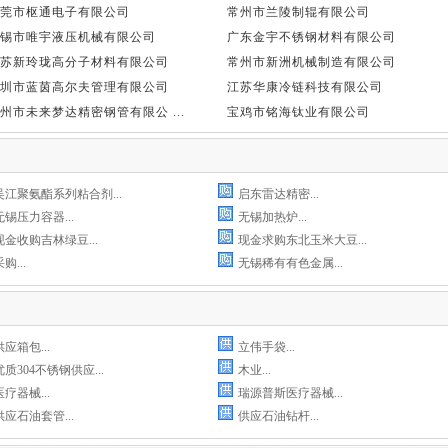
莞市枢通电子有限公司
常州市兰陵制辊有限公司
锡市唯宇液压机械有限公司
广东金宇不锈钢材料有限公司
苏新玲珑高分子材料有限公司
常州市新洲机械制造有限公司
圳市蓝茵高尔夫管理有限公司
江苏华康冷链科技有限公司
州市未来梦达精密钢管有限公 ...
宝鸡市铭海钛业有限公司
吴江聚氨酯系列粘合剂...
启东雷达精密...
无锡压力容器...
无锡加热炉...
现金收购吉林绿豆...
现金求购东北玉米大豆...
购...
无锡稀有有色金属...
供应箱包...
立伟手袋...
优质304不锈钢供应...
木业...
医疗器械...
瑞源普斯医疗器械...
供应石油套管...
供应石油钻杆...