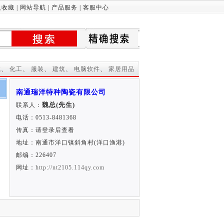
入收藏
|
网站导航
|
产品服务
|
客服中心
械
、
化工
、
服装
、
建筑
、
电脑软件
、
家居用品
南通瑞洋特种陶瓷有限公司
魏总(先生)
联系人：
电话：0513-8481368
传真：请登录后查看
地址：南通市洋口镇斜角村(洋口渔港)
邮编：226407
网址：
http://nt2105.114qy.com