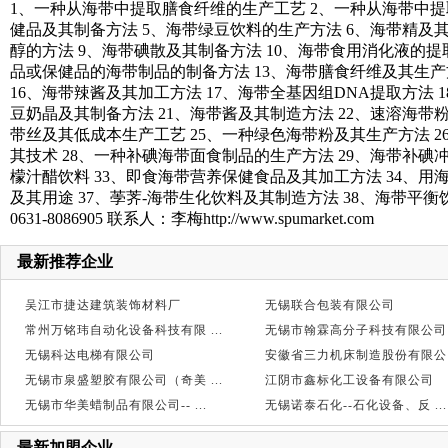
1、一种从海带中提取膳食纤维的生产工艺 2、一种从海带中提
健品及其制备方法 5、海带绿豆饮料的生产方法 6、海带精及
醇的方法 9、海带碘散及其制备方法 10、海带食用消化液的提
品或保健品的海带制品的制备方法 13、海带膳食纤维及其生产
16、海带辣酱及其加工方法 17、海带全基因组DNA提取方法 
豆奶晶及其制备方法 21、海带酱及其制造方法 22、速溶海带粉
带丝及其低成本生产工艺 25、一种绿色海带粉及其生产方法 
其技术 28、一种补碘海带面食制品的生产方法 29、海带补碘冲
檬汁醋饮料 33、即食海带营养保健食品及其加工方法 34、用
及其用途 37、荸荠-海带生化饮料及其制造方法 38、海带平衡饮品
0631-8086905 联系人：李梅http://www.spumarket.com
最新推荐企业
吴江市捷达建筑装饰材料厂
无锡联合包装有限公司
常州万铭玮自动化设备科技有限 ...
无锡市翰霖高分子科技有限公司
无锡科达电梯有限公司
安徽省三力机床制造股份有限公 .
无锡市泉盛塑胶有限公司（奇美 ...
江阴市鑫标化工设备有限公司
无锡市华美蜡制品有限公司-- ...
无锡诺泰石化--石化设备、反 ...
最新加盟企业