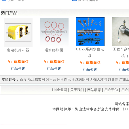
热门产品
UDZ-系列水位电
工程车刮
发电机冷却器
遇水膨胀圈
极
机（
￥: 价格面仪
￥: 价格面仪
￥: 价格面仪
￥: 价
产品咨询
产品咨询
产品咨询
产品
友情链接：
百度
浙江都市网
阿里云
阿里巴巴
全球纺织网
无锡人才网
赶集网
广州
|
|
|
|
114企业网
关于我们
网站动态
用户帮助
用户
网站备
本网站律师：陶山法律事务所金光华律师 《
1