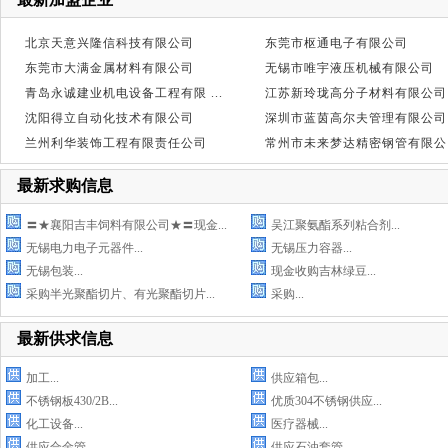
北京天意兴隆信科技有限公司
东莞市枢通电子有限公司
东莞市大满金属材料有限公司
无锡市唯宇液压机械有限公司
青岛永诚建业机电设备工程有限 ...
江苏新玲珑高分子材料有限公司
沈阳得立自动化技术有限公司
深圳市蓝茵高尔夫管理有限公司
兰州利华装饰工程有限责任公司
常州市未来梦达精密钢管有限公 .
最新求购信息
〓★襄阳吉丰饲料有限公司★〓现金...
吴江聚氨酯系列粘合剂...
无锡电力电子元器件...
无锡压力容器...
无锡包装...
现金收购吉林绿豆...
采购半光聚酯切片、有光聚酯切片...
采购...
最新供求信息
加工...
供应箱包...
不锈钢板430/2B...
优质304不锈钢供应...
化工设备...
医疗器械...
供应合金管...
供应石油套管...